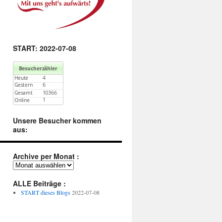
START: 2022-07-08
Unsere Besucher kommen
aus:
Archive per Monat :
Archive
per
Monat
ALLE Beiträge :
:
START dieses Blogs
2022-07-08