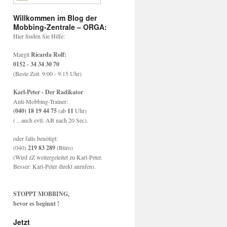
Willkommen im Blog der
Mobbing-Zentrale – ORGA:
Hier finden Sie Hilfe:
Margit
Ricarda Rolf:
0152 - 34 34 30 70
(Beste Zeit: 9:00 - 9:15 Uhr)
Karl-Peter - Der Radikator
Anti-Mobbing-Trainer:
(040) 18 19 44 75
(ab
11
Uhr)
( .. auch evtl. AB nach 20 Sec).
oder falls benötigt:
(040)
219 83 289
(Büro)
(Wird zZ weitergeleitet zu Karl-Peter.
Besser: Karl-Peter direkt anrufen).
STOPPT MOBBING,
bevor es beginnt !
Jetzt