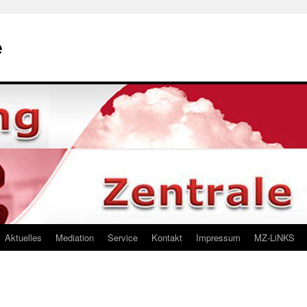
e
Aktuelles
Mediation
Service
Kontakt
Impressum
MZ-LiNKS