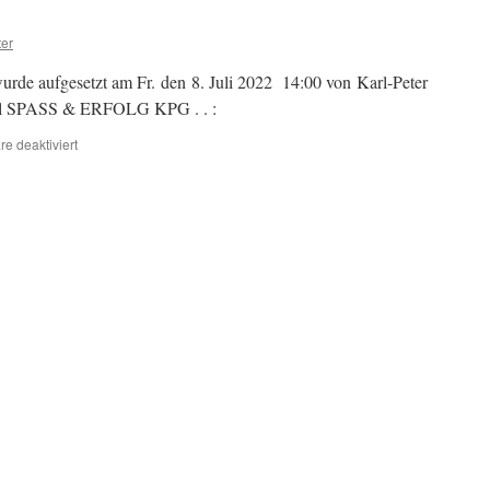
ter
rde aufgesetzt am Fr. den 8. Juli 2022 14:00 von Karl-Peter
iel SPASS & ERFOLG KPG . . :
für
e deaktiviert
START
dieses
Blogs