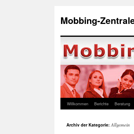
Zum
Inhalt
Mobbing-Zentral
springen
Willkommen
Berichte
Beratung
Allgemein
Archiv der Kategorie: