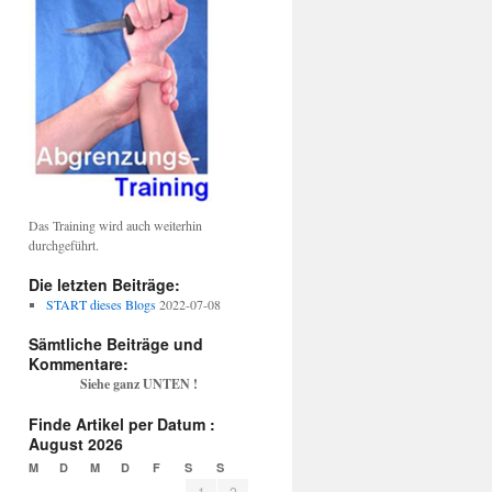
Das Training wird auch weiterhin
durchgeführt.
Die letzten Beiträge:
START dieses Blogs
2022-07-08
Sämtliche Beiträge und
Kommentare:
Siehe ganz UNTEN !
Finde Artikel per Datum :
August 2026
M
D
M
D
F
S
S
1
2